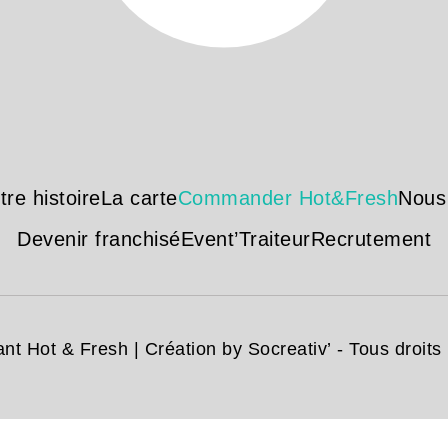
tre histoire
La carte
Commander Hot&Fresh
Nous
Devenir franchisé
Event’Traiteur
Recrutement
nt Hot & Fresh | Création
by Socreativ’
- Tous droits