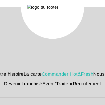
tre histoire
La carte
Commander Hot&Fresh
Nous
Devenir franchisé
Event’Traiteur
Recrutement