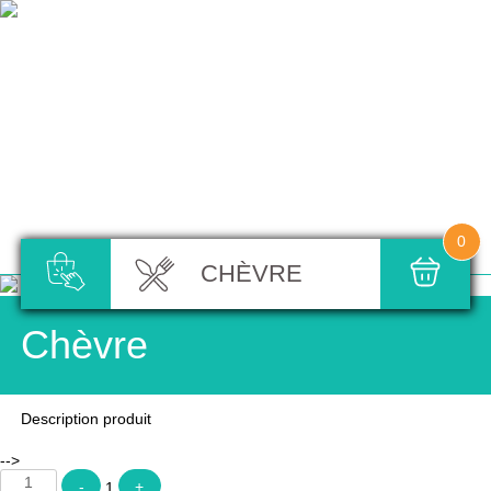
0
CHÈVRE
Chèvre
Description produit
-->
Quantity
-
1
+