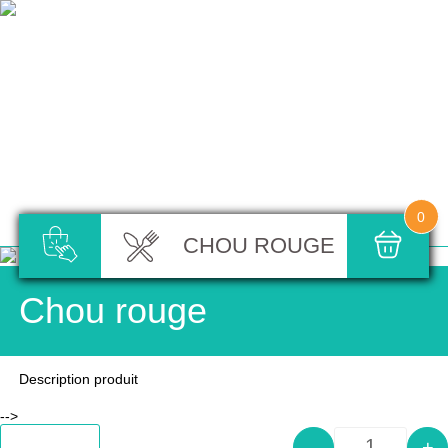
0
CHOU ROUGE
Chou rouge
Description produit
-->
Add to cart
-
+