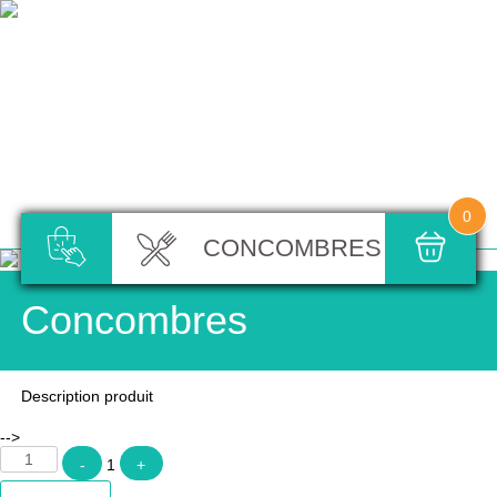
0
CONCOMBRES
Concombres
Description produit
-->
Quantity
-
1
+