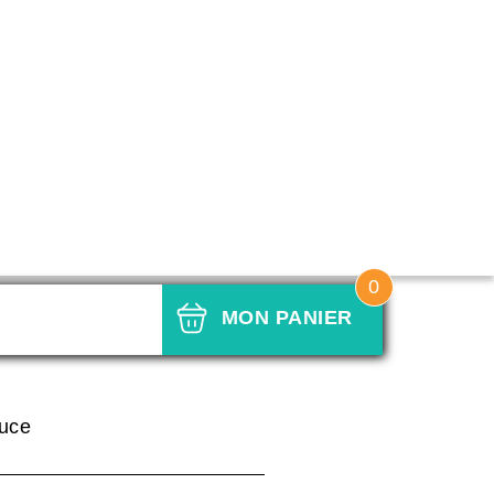
0
MON PANIER
d'olive citron
auce