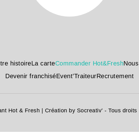
tre histoire
La carte
Commander Hot&Fresh
Nous
Devenir franchisé
Event’Traiteur
Recrutement
nt Hot & Fresh | Création
by Socreativ’
- Tous droits