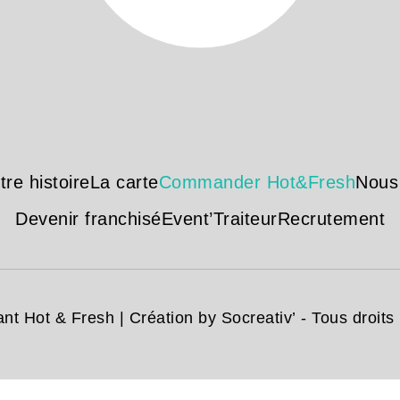
tre histoire
La carte
Commander Hot&Fresh
Nous
Devenir franchisé
Event’Traiteur
Recrutement
nt Hot & Fresh | Création
by Socreativ’
- Tous droits