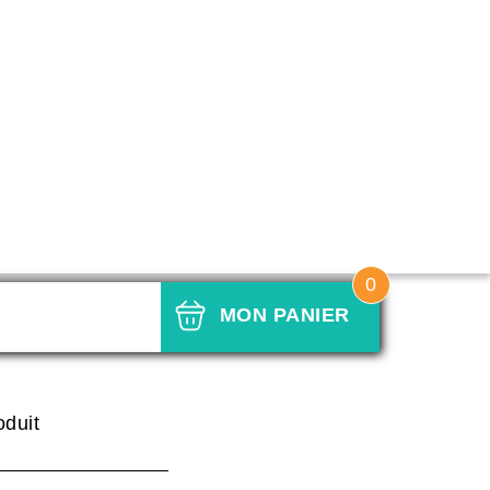
0
MON PANIER
n blanc
oduit