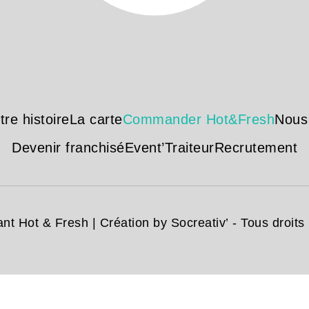
tre histoire
La carte
Commander Hot&Fresh
Nous
Devenir franchisé
Event’Traiteur
Recrutement
nt Hot & Fresh | Création
by Socreativ’
- Tous droits