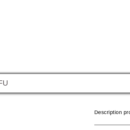
FU
Tofu
Description pr