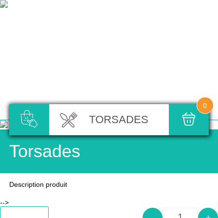
0
TORSADES
Torsades
Description produit
-->
Add to cart
-
+