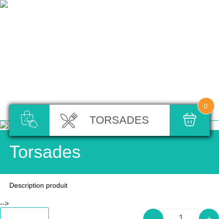
0
TORSADES
Torsades
Description produit
-->
Add to cart
-
+