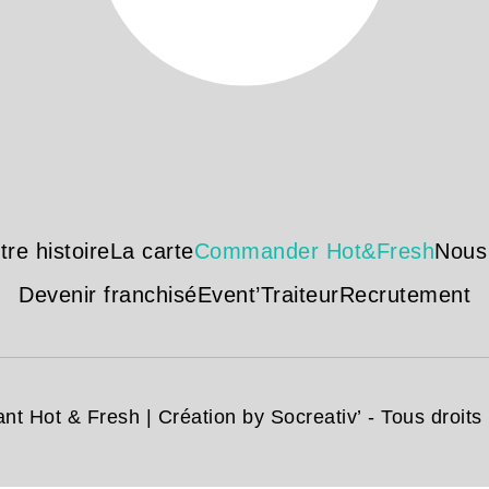
tre histoire
La carte
Commander Hot&Fresh
Nous
Devenir franchisé
Event’Traiteur
Recrutement
nt Hot & Fresh | Création
by Socreativ’
- Tous droits