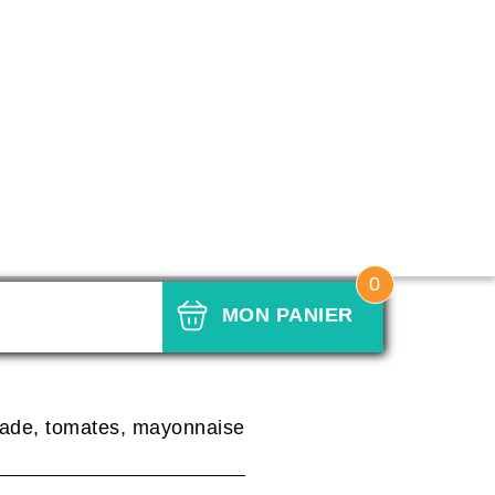
0
MON PANIER
 crudités
alade, tomates, mayonnaise