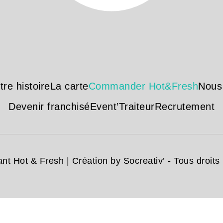
tre histoire
La carte
Commander Hot&Fresh
Nous
Devenir franchisé
Event’Traiteur
Recrutement
nt Hot & Fresh | Création
by Socreativ’
- Tous droits